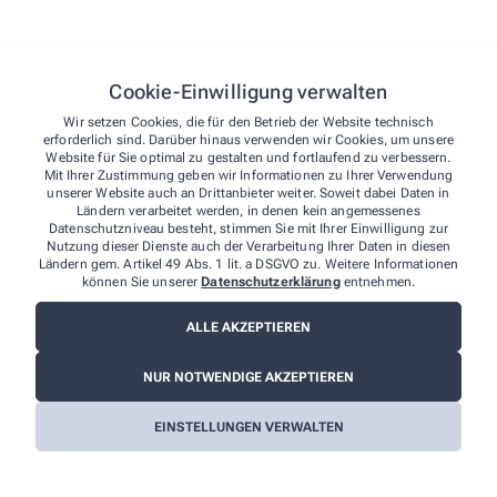
Königinstraße 28
80802 München
Tel.
:
089 3800-0
Fax
: 0800 4400101
Cookie-Einwilligung verwalten
E-Mail
:
info@allianz.de
Website
:
http://www.allianz.de
Wir setzen Cookies, die für den Betrieb der Website technisch
erforderlich sind. Darüber hinaus verwenden wir Cookies, um unsere
Website für Sie optimal zu gestalten und fortlaufend zu verbessern.
Datenschutzbeauftragte/-r:
Mit Ihrer Zustimmung geben wir Informationen zu Ihrer Verwendung
Den betrieblichen Datenschutzbeauftragten unserer Apotheke
unserer Website auch an Drittanbieter weiter. Soweit dabei Daten in
können Sie hier erreichen:
Ländern verarbeitet werden, in denen kein angemessenes
Datenschutzniveau besteht, stimmen Sie mit Ihrer Einwilligung zur
Gabriele Holtschmidt
Nutzung dieser Dienste auch der Verarbeitung Ihrer Daten in diesen
Klippchen 7a
Ländern gem. Artikel 49 Abs. 1 lit. a DSGVO zu. Weitere Informationen
58093 Hagen
können Sie unserer
Datenschutzerklärung
entnehmen.
Tel.
:
02334 3533
E-Mail
:
sonnenapothekehohenlimburg@t-online.de
ALLE AKZEPTIEREN
Weitere Hinweise:
NUR NOTWENDIGE AKZEPTIEREN
Streitschlichtung
EINSTELLUNGEN VERWALTEN
Wir sind weder verpflichtet noch bereit, an einem
Streitbeilegungsverfahren vor einer
Verbraucherschlichtungsstelle teilzunehmen.