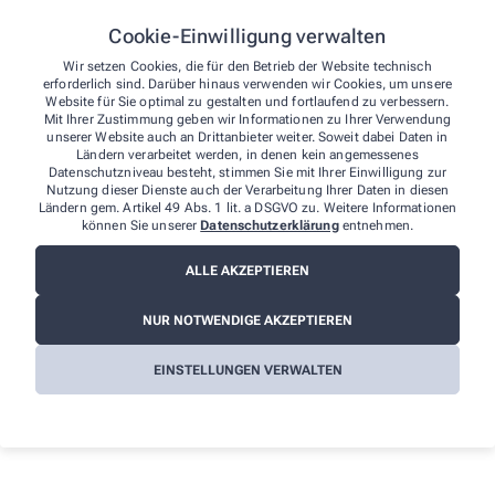
Ernährungsberatung
Akne
Cookie-Einwilligung verwalten
Neurodermitis
Wir setzen Cookies, die für den Betrieb der Website technisch
erforderlich sind. Darüber hinaus verwenden wir Cookies, um unsere
Stillzeit
Website für Sie optimal zu gestalten und fortlaufend zu verbessern.
Mit Ihrer Zustimmung geben wir Informationen zu Ihrer Verwendung
Cholesterin
unserer Website auch an Drittanbieter weiter. Soweit dabei Daten in
Ländern verarbeitet werden, in denen kein angemessenes
Schwangerschaft
Datenschutzniveau besteht, stimmen Sie mit Ihrer Einwilligung zur
Übergewicht
Nutzung dieser Dienste auch der Verarbeitung Ihrer Daten in diesen
Ländern gem. Artikel 49 Abs. 1 lit. a DSGVO zu. Weitere Informationen
Diabetiker
können Sie unserer
Datenschutzerklärung
entnehmen.
Senioren
ALLE AKZEPTIEREN
Gicht
NUR NOTWENDIGE AKZEPTIEREN
Spezialisierungen im Bereich der alternativen Medizin
Aromatherapie
EINSTELLUNGEN VERWALTEN
Biochemie/Schüssler Salze
Homöopathie
Spagyrik
Enzymtherapie